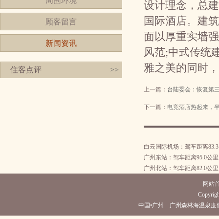
周围环境
设计理念，总建
国际酒店。建筑
顾客留言
面以厚重实墙强
新闻资讯
风范;中式传统
雅之美的同时，
住客点评
>>
上一篇：
台陆委会：恢复第
下一篇：
电竞酒店热起来，半年
白云国际机场：驾车距离83.
广州东站：驾车距离95.0公里
广州北站：驾车距离82.0公里
网站
Copyrigh
中国•广州 广州森林海温泉度假酒店(电话02